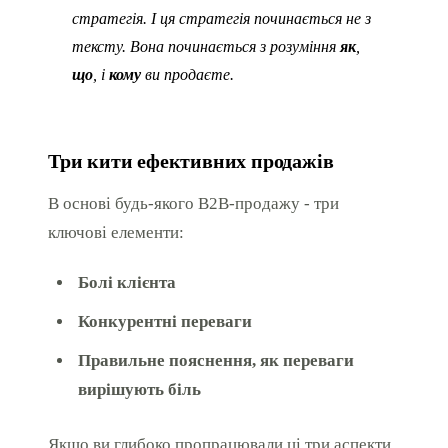
стратегія. І ця стратегія починається не з
тексту. Вона починається з розуміння
як
,
що
, і
кому
ви продаєте.
Три кити ефективних продажів
В основі будь-якого B2B-продажу - три
ключові елементи:
Болі клієнта
Конкурентні переваги
Правильне пояснення, як переваги
вирішують біль
Якщо ви глибоко пропрацювали ці три аспекти