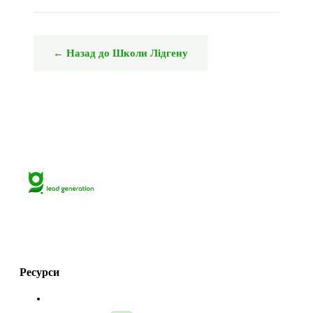
← Назад до Школи Лідгену
Lets grow together
with Grinfi!💚
Ресурси
Про нас