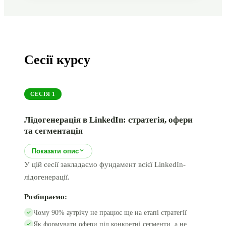
Сесії курсу
СЕСІЯ
1
Лідогенерація в LinkedIn: стратегія, офери
та сегментація
Показати опис
У цій сесії закладаємо фундамент всієї LinkedIn-
лідогенерації.
Розбираємо:
Чому 90% аутрічу не працює ще на етапі стратегії
Як формувати офери під конкретні сегменти, а не