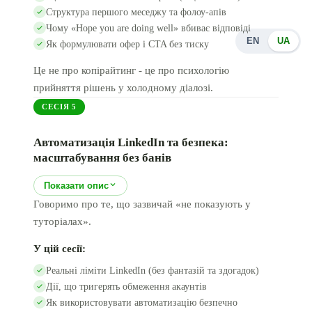
Структура першого меседжу та фолоу-апів
Чому «Hope you are doing well» вбиває відповіді
EN
UA
Як формулювати офер і CTA без тиску
Це не про копірайтинг - це про психологію
прийняття рішень у холодному діалозі.
СЕСІЯ
5
Автоматизація LinkedIn та безпека:
масштабування без банів
Показати опис
Говоримо про те, що зазвичай «не показують у
туторіалах».
У цій сесії:
Реальні ліміти LinkedIn (без фантазій та здогадок)
Дії, що тригерять обмеження акаунтів
Як використовувати автоматизацію безпечно