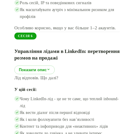
Роль сесій, IP та поведінкових сигналів
Як масштабувати аутріч з мінімальним ризиком для
профілів
Особливо корисно, якщо у вас більше 1–2 акаунтів.
СЕСІЯ
6
Управління лідами в LinkedIn: перетворення
розмов на продажі
Показати опис
Лід відповів. Що далі?
У цій сесії:
Чому LinkedIn-лід - це не те саме, що теплий inbound-
лід
Як вести діалог після першої відповіді
Як і коли фоллоуапити без навʼязливості
Контент та інфоприводи для «неактивних» лідів
Як доводити до дзвінка, а не зливати інтерес