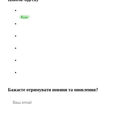
Запуск продажів через LinkedIn
Курс
Як перетворити активність у LinkedIn, Telegram і Reddit
на пайплайн із гарячих лідів
Як збільшити кількість відповідей у LinkedIn-аутрічі:
техніка, якій не кажуть «ні»
Як інтегрувати Grinfi з вашою CRM через MCP. Повний
гайд.
Оновлення Grinfi MCP: Self-Healing автоматизації,
Turbo-режим і 22 нові інструменти
Функція Post Engagement: як перетворити активність у
LinkedIn на пайплайн із гарячих лідів
Бажаєте отримувати новини та оновлення?
Надіслати