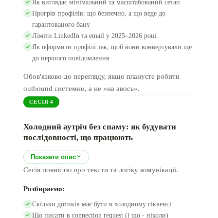
Як виглядає мінімальний та масштабований сетап
Прогрів профілів: що безпечно, а що веде до
гарантованого бану
Ліміти LinkedIn та email у 2025–2026 році
Як оформити профілі так, щоб вони конвертували ще
до першого повідомлення
Обов'язково до перегляду, якщо плануєте робити
outbound системно, а не «на авось».
СЕСІЯ
4
Холодний аутріч без спаму: як будувати
послідовності, що працюють
Показати опис
Сесія повністю про тексти та логіку комунікації.
Розбираємо:
Скільки дотиків має бути в холодному сіквенсі
Що писати в connection request (і що - ніколи)