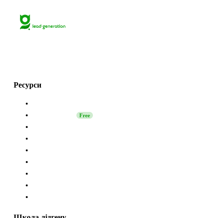
Lets grow together
with Grinfi!💚
Ресурси
Про нас
Школа лідгену
Free
Безпека в LinkedIn
Партнерство
Експерти Grinfi
Grinfi LinkedIn Extension
Grinfi MCP
API
Підтримка
Школа лідгену