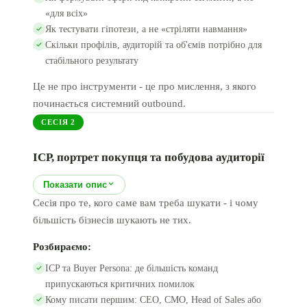
«для всіх»
Як тестувати гіпотези, а не «стріляти навмання»
Скільки профілів, аудиторій та об'ємів потрібно для
стабільного результату
Це не про інструменти - це про мислення, з якого
починається системний outbound.
СЕСІЯ
2
ICP, портрет покупця та побудова аудиторії
Показати опис
Сесія про те, кого саме вам треба шукати - і чому
більшість бізнесів шукають не тих.
Розбираємо:
ICP та Buyer Persona: де більшість команд
припускаються критичних помилок
Кому писати першим: CEO, CMO, Head of Sales або