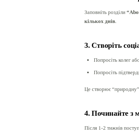
Заповніть розділи
“Abou
кількох днів
.
3. Створіть соц
Попросіть колег або
Попросіть підтверд
Це створює “природну” 
4. Починайте з 
Після 1-2 тижнів поступ