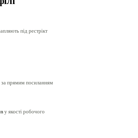
філі
апляють під рестрікт
ь за прямим посиланням
In
у якості робочого