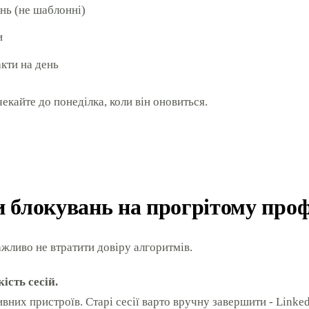
ень (не шаблонні)
и
акти на день
чекайте до понеділка, коли він оновиться.
 блокувань на прогрітому проф
ажливо не втратити довіру алгоритмів.
ість сесій.
вних пристроїв. Старі сесії варто вручну завершити - Linke