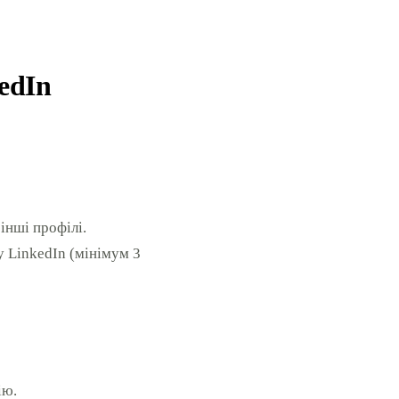
edIn
інші профілі.
у LinkedIn (мінімум 3
ію.