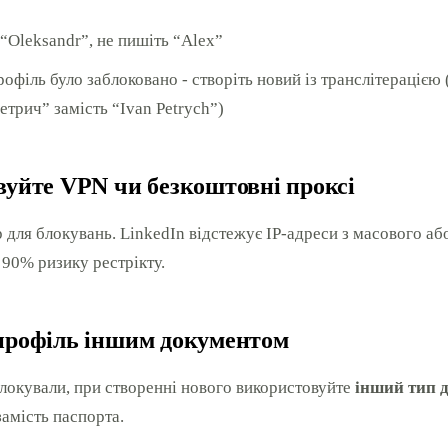
“Oleksandr”, не пишіть “Alex”
офіль було заблоковано - створіть новий із транслітерацією
етрич” замість “Ivan Petrych”)
вуйте VPN чи безкоштовні проксі
для блокувань. LinkedIn відстежує IP-адреси з масового або
 90% ризику рестрікту.
 профіль іншим документом
локували, при створенні нового використовуйте
інший тип 
замість паспорта.