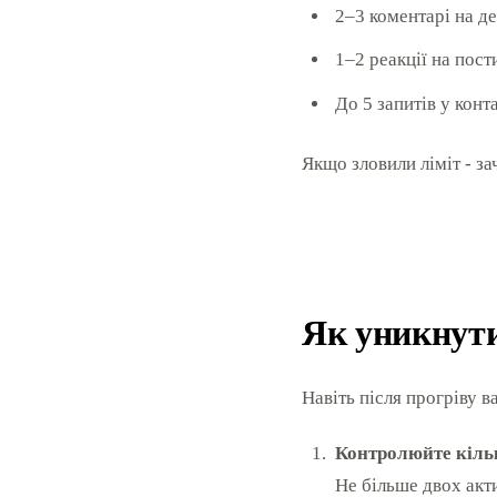
2–3 коментарі на д
1–2 реакції на пост
До 5 запитів у конт
Якщо зловили ліміт - за
Як уникнути
Навіть після прогріву в
Контролюйте кільк
Не більше двох акти