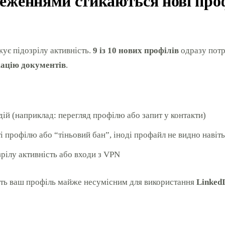
еженнями стикаються нові про
жує підозрілу активність.
9 із 10 нових профілів
одразу потр
ацію документів
.
 дій (наприклад: перегляд профілю або запит у контакти)
 профілю або “тіньовий бан”, іноді профайл не видно навіт
зрілу активність або входи з VPN
ять ваш профіль майже несумісним для використання
Linked