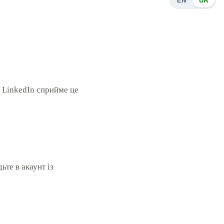
EN
UA
. LinkedIn сприйме це
ьте в акаунт із