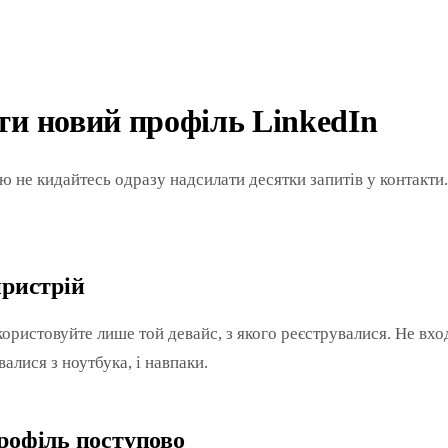
ти новий профіль LinkedIn
ю не кидайтесь одразу надсилати десятки запитів у контакти
пристрій
ористовуйте лише той девайс, з якого реєструвалися. Не вход
алися з ноутбука, і навпаки.
рофіль поступово