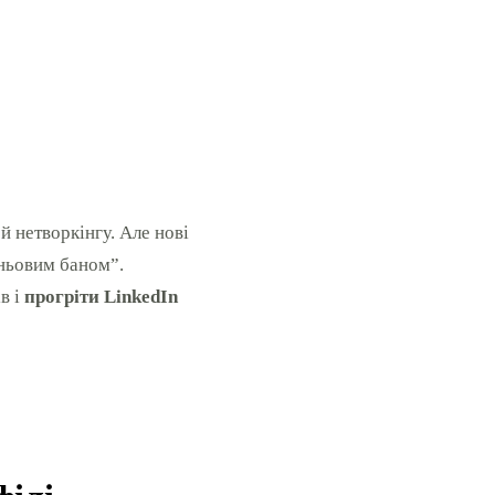
й нетворкінгу. Але нові
іньовим баном”.
ів і
прогріти LinkedIn