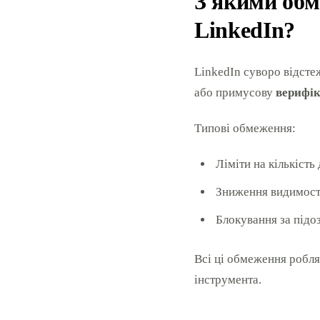
З якими обм
LinkedIn?
LinkedIn суворо відсте
або примусову
верифік
Типові обмеження:
Ліміти на кількість
Зниження видимості
Блокування за підо
Всі ці обмеження робл
інструмента.